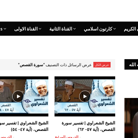
 الكريم
كارتون اسلامي
القناة الثانية
القناة الاولى
s
الله
عرض الرسائل ذات التصنيف
سورة القصص
عرض الكل
الشيخ الشعراوي | تفسير سورة
الشيخ الشعراوي | تفسير سو
القصص، (آية ٥٧- ٦٢)
القصص، (آية ٤٧- ٥٤)
-
الدروس المرئية
-
الدروس 