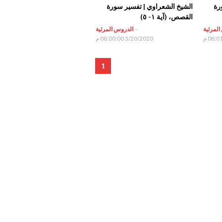
رة
الشيخ الشعراوي | تفسير سورة
القصص، (آية ١- ٥)
المرئية
-
الدروس المرئية
3/20/2020 08:00:00 م
1