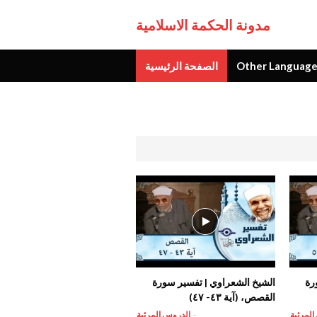
مدونة الحكمة الاسلامية
Other Language
الصفحة الرئيسية
جديد
رة
الشيخ الشعراوي | تفسير سورة
القصص، (آية ٤٣- ٤٧)
المرئية
-
الدروس المرئية