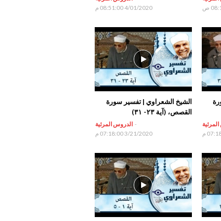
4/01/2020 08:51:00 م
رة
الشيخ الشعراوي | تفسير سورة
القصص، (آية ٢٣- ٣١)
المرئية
-
الدروس المرئية
3/21/2020 07:18:00 م