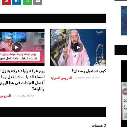
‏كيف ‏تستقبل رمضان؟
يوم عرفة وليلة عرفة يتنزل ا
لسماء الدنيا... ماذا نفعل وما
March 29, 2022
-
الدروس المرئية
أفضل العبادات في هذا اليوم
والليلة؟
July 06, 2022
-
الدروس 
0 تعليقات