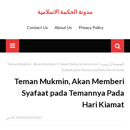
مدونة الحكمة الاسلامية
Contact Us
About Us
Privacy Policy
Teman Mukmin, Akan Memberi
Dalam Bahasa Indonesia
الصفحة الرئيسية
Syafaat pada Temannya Pada Hari Kiamat
Teman Mukmin, Akan Memberi
Syafaat pada Temannya Pada
Hari Kiamat
6/13/2021 02:30:00 ص