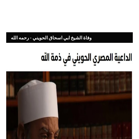
وفاة الشيخ ابي اسحاق الحويني - رحمه الله