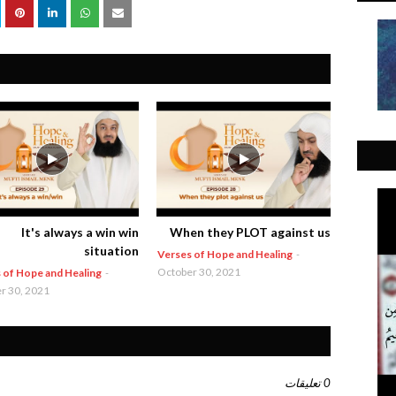
It's always a win win
When they PLOT against us
situation
Verses of Hope and Healing
-
October 30, 2021
 of Hope and Healing
-
r 30, 2021
0 تعليقات