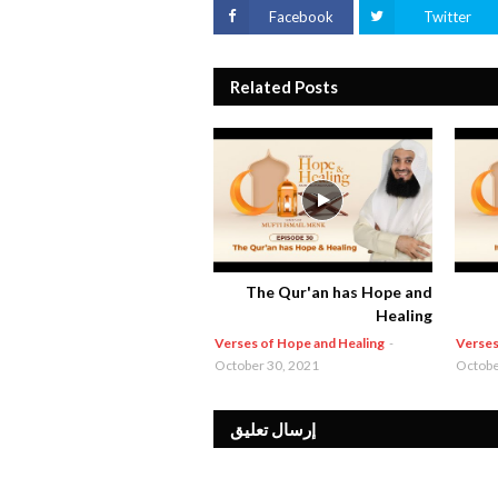
Facebook
Twitter
Related Posts
The Qur'an has Hope and
Healing
Verses of Hope and Healing
-
Verses
October 30, 2021
Octobe
إرسال تعليق