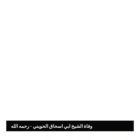
وفاة الشيخ ابي اسحاق الحويني - رحمه الله