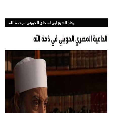
وفاة الشيخ ابي اسحاق الحويني - رحمه الله