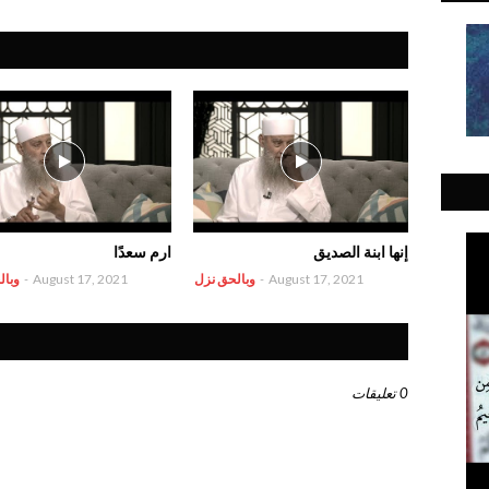
إنها ابنة الصديق
ارم سعدًا
August 17, 2021
-
وبالحق نزل
August 17, 2021
-
وبال
0 تعليقات