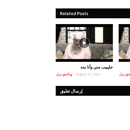
Related Posts
جليبيب مني وأنا منه
حق نزل
August 17, 2021
-
وبالحق نزل
إرسال تعليق