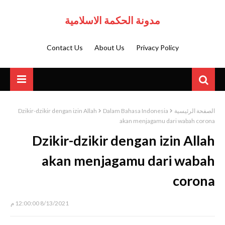
مدونة الحكمة الاسلامية
Contact Us
About Us
Privacy Policy
Dzikir-dzikir dengan izin Allah
Dalam Bahasa Indonesia
الصفحة الرئيسية
akan menjagamu dari wabah corona
Dzikir-dzikir dengan izin Allah
akan menjagamu dari wabah
corona
8/13/2021 12:00:00 م