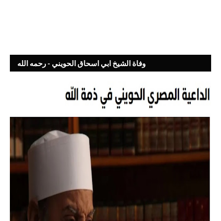
وفاة الشيخ ابي اسحاق الحويني - رحمه الله