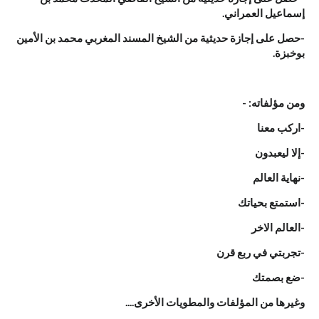
إسماعيل العمراني.
-حصل على إجازة حديثية من الشيخ المسند المغربي محمد بن الأمين
بوخبزة.
ومن مؤلفاته: -
-اركب معنا
-إلا ليعبدون
-نهاية العالم
-استمتع بحياتك
-العالم الاخر
-تجربتي في ربع قرن
-ضع بصمتك
وغيرها من المؤلفات والمطويات الأخرى....