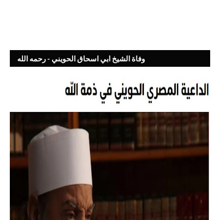
وفاة الشيخ ابي اسحاق الحويني - رحمه الله