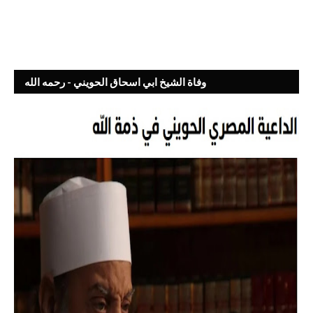
وفاة الشيخ ابي اسحاق الحويني - رحمه الله