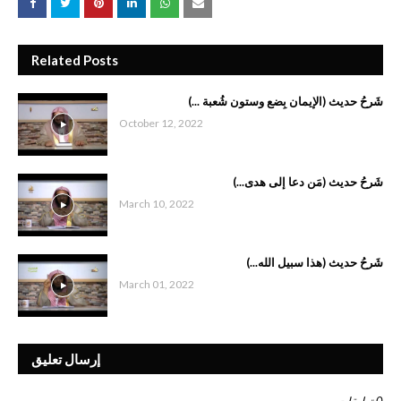
Related Posts
شَرحُ حديث (الإيمان بِضع وستون شُعبة ...)
October 12, 2022
شَرحُ حديث (مَن دعا إلى هدى...)‏
March 10, 2022
شَرحُ حديث (هذا سبيل الله...)‏
March 01, 2022
إرسال تعليق