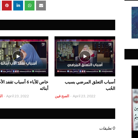
أسباب التعلق المرضي بسبب
خاص للأباء 6 أسباب تقفد ال
الحُب
أبنائه
April 23, 2022
-
الصح فين
April 23, 2022
-
ال
0 تعليقات