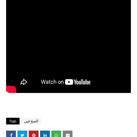
الصح فين
Tags