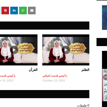
الظلم
القرآن
-
يا ليتني قدمت لحياتي
-
يا ليتني قدمت
r 12, 2022
October 12, 2022
0 تعليقات