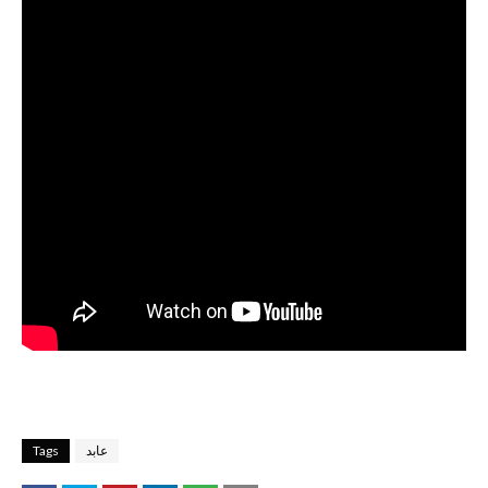
عابد
Tags