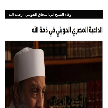
وفاة الشيخ ابي اسحاق الحويني - رحمه الله